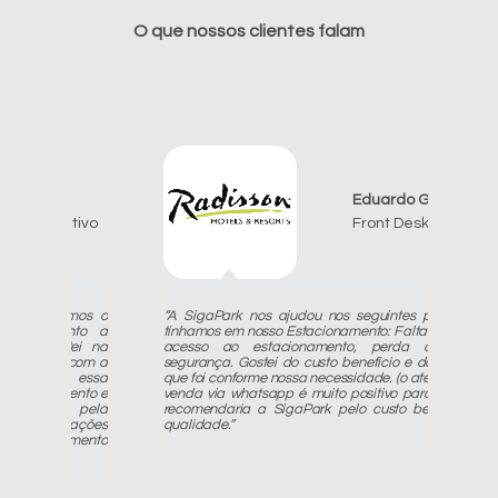
O que nossos clientes falam
Eduardo Gomes
vo
Front Desk Supervisor
os o
“A SigaPark nos ajudou nos seguintes problemas que
to a
tínhamos em nosso Estacionamento: Falta de controle de
i na
acesso ao estacionamento, perda de receita e
om a
segurança. Gostei do custo benefício e do atendimento,
essa
que foi conforme nossa necessidade. (o atendimento pós-
to e
venda via whatsapp é muito positivo para o Cliente). Eu
pela
recomendaria a SigaPark pelo custo benefício e pela
ções
qualidade.”
ento